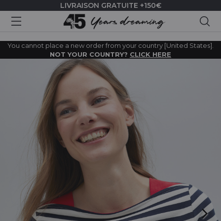
LIVRAISON GRATUITE +150€
Rec
You cannot place a new order from your country [United States].
NOT YOUR COUNTRY?
CLICK HERE