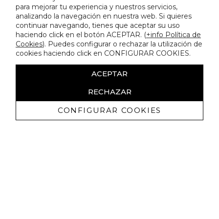
para mejorar tu experiencia y nuestros servicios,
analizando la navegación en nuestra web. Si quieres
continuar navegando, tienes que aceptar su uso
haciendo click en el botón ACEPTAR. (
+info Política de
Cookies
). Puedes configurar o rechazar la utilización de
cookies haciendo click en CONFIGURAR COOKIES.
ACEPTAR
RECHAZAR
CONFIGURAR COOKIES
Recevez promotions exclusives et
nouveautés
J'autorise à recevoir des communications commerciales de
Lola Casademunt et confirme avoir lu la
politique de confidentialité