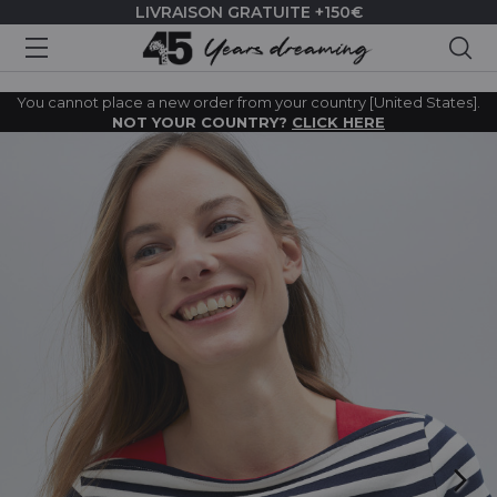
LIVRAISON GRATUITE +150€
Rec
You cannot place a new order from your country [United States].
NOT YOUR COUNTRY?
CLICK HERE