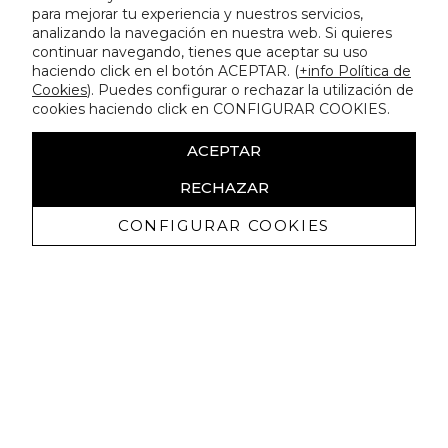
para mejorar tu experiencia y nuestros servicios,
analizando la navegación en nuestra web. Si quieres
continuar navegando, tienes que aceptar su uso
haciendo click en el botón ACEPTAR. (
+info Política de
Cookies
). Puedes configurar o rechazar la utilización de
cookies haciendo click en CONFIGURAR COOKIES.
ACEPTAR
RECHAZAR
CONFIGURAR COOKIES
Recevez promotions exclusives et
nouveautés
J'autorise à recevoir des communications commerciales de
Lola Casademunt et confirme avoir lu la
politique de confidentialité