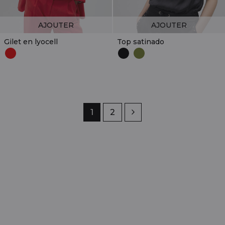
AJOUTER
AJOUTER
Gilet en lyocell
Top satinado
Page
1
Page
2
Suivant