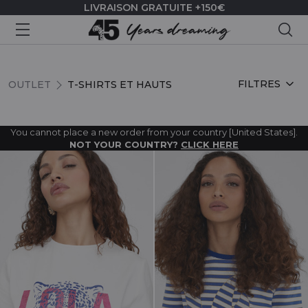
LIVRAISON GRATUITE +150€
Rec
T-SHIRTS ET HAUTS
FILTRES
OUTLET
T-SHIRTS ET HAUTS
You cannot place a new order from your country [United States].
NOT YOUR COUNTRY?
CLICK HERE