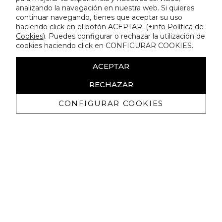
analizando la navegación en nuestra web. Si quieres
continuar navegando, tienes que aceptar su uso
haciendo click en el botón ACEPTAR. (
+info Política de
Cookies
). Puedes configurar o rechazar la utilización de
cookies haciendo click en CONFIGURAR COOKIES.
ACEPTAR
RECHAZAR
CONFIGURAR COOKIES
Receive exclusive promotions and
news
I authorize to receive commercial communications from Lola
Casademunt and confirm that I have read the
privacy policy