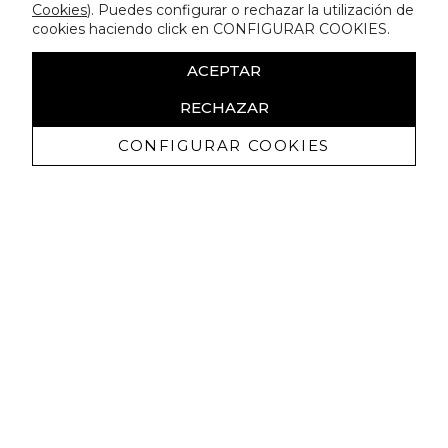
Cookies
). Puedes configurar o rechazar la utilización de
cookies haciendo click en CONFIGURAR COOKIES.
ACEPTAR
RECHAZAR
CONFIGURAR COOKIES
Receive exclusive promotions and
news
I authorize to receive commercial communications from Lola
Casademunt and confirm that I have read the
privacy policy
SIGN UP NOW
You may unsubscribe at any moment. For that purpose, please find our contact