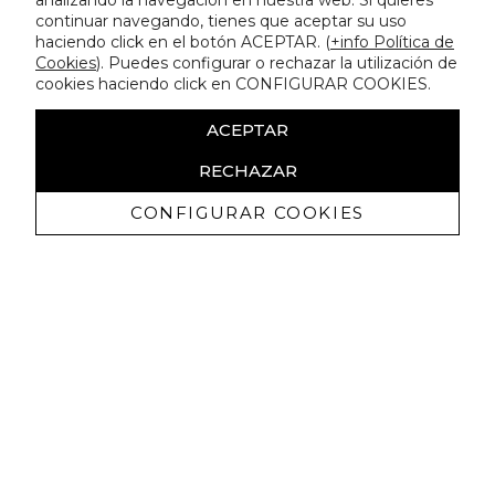
analizando la navegación en nuestra web. Si quieres
continuar navegando, tienes que aceptar su uso
haciendo click en el botón ACEPTAR. (
+info Política de
Cookies
). Puedes configurar o rechazar la utilización de
cookies haciendo click en CONFIGURAR COOKIES.
ACEPTAR
RECHAZAR
CONFIGURAR COOKIES
Receive exclusive promotions and
news
I authorize to receive commercial communications from Lola
Casademunt and confirm that I have read the
privacy policy