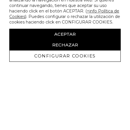
analizando la navegación en nuestra web. Si quieres
continuar navegando, tienes que aceptar su uso
haciendo click en el botón ACEPTAR. (
+info Política de
Cookies
). Puedes configurar o rechazar la utilización de
cookies haciendo click en CONFIGURAR COOKIES.
ACEPTAR
RECHAZAR
CONFIGURAR COOKIES
Receive exclusive promotions and
news
I authorize to receive commercial communications from Lola
Casademunt and confirm that I have read the
privacy policy