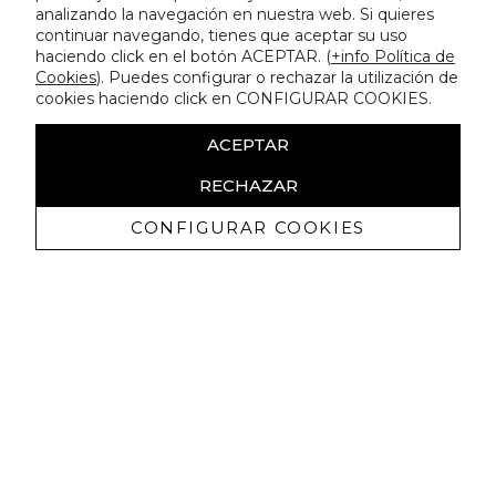
analizando la navegación en nuestra web. Si quieres
continuar navegando, tienes que aceptar su uso
haciendo click en el botón ACEPTAR. (
+info Política de
Cookies
). Puedes configurar o rechazar la utilización de
cookies haciendo click en CONFIGURAR COOKIES.
ACEPTAR
RECHAZAR
CONFIGURAR COOKIES
Receive exclusive promotions and
news
I authorize to receive commercial communications from Lola
Casademunt and confirm that I have read the
privacy policy