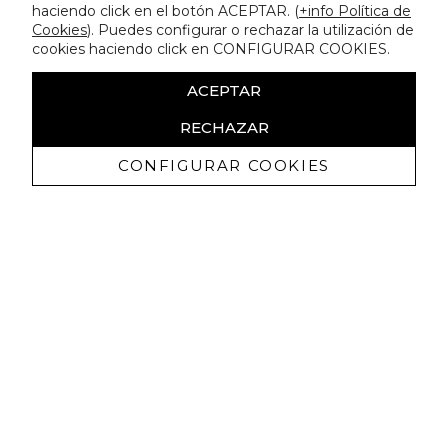
haciendo click en el botón ACEPTAR. (
+info Política de
Cookies
). Puedes configurar o rechazar la utilización de
cookies haciendo click en CONFIGURAR COOKIES.
ACEPTAR
RECHAZAR
CONFIGURAR COOKIES
Receive exclusive promotions and
news
I authorize to receive commercial communications from Lola
Casademunt and confirm that I have read the
privacy policy
SIGN UP NOW