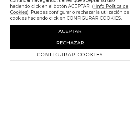
continuar navegando, tienes que aceptar su uso
haciendo click en el botón ACEPTAR. (
+info Política de
Cookies
). Puedes configurar o rechazar la utilización de
cookies haciendo click en CONFIGURAR COOKIES.
ACEPTAR
RECHAZAR
CONFIGURAR COOKIES
Receive exclusive promotions and
news
I authorize to receive commercial communications from Lola
Casademunt and confirm that I have read the
privacy policy
SIGN UP NOW