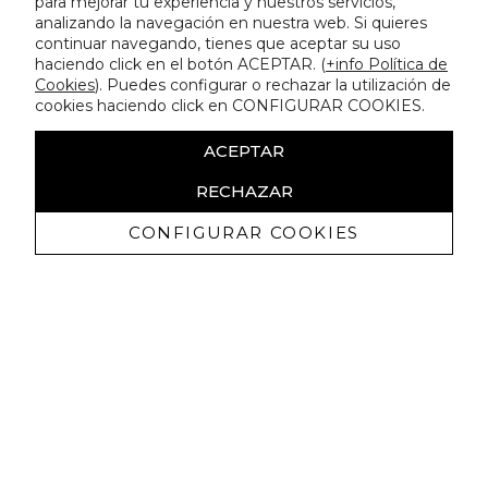
para mejorar tu experiencia y nuestros servicios,
analizando la navegación en nuestra web. Si quieres
continuar navegando, tienes que aceptar su uso
haciendo click en el botón ACEPTAR. (
+info Política de
Cookies
). Puedes configurar o rechazar la utilización de
cookies haciendo click en CONFIGURAR COOKIES.
ACEPTAR
RECHAZAR
CONFIGURAR COOKIES
Receive exclusive promotions and
news
I authorize to receive commercial communications from Lola
Casademunt and confirm that I have read the
privacy policy