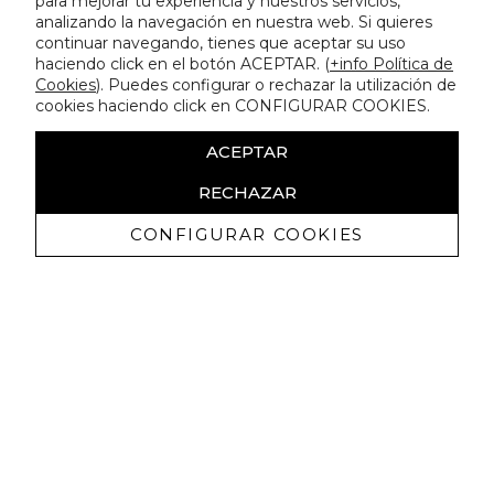
para mejorar tu experiencia y nuestros servicios,
analizando la navegación en nuestra web. Si quieres
continuar navegando, tienes que aceptar su uso
haciendo click en el botón ACEPTAR. (
+info Política de
Cookies
). Puedes configurar o rechazar la utilización de
cookies haciendo click en CONFIGURAR COOKIES.
ACEPTAR
RECHAZAR
CONFIGURAR COOKIES
Receive exclusive promotions and
news
I authorize to receive commercial communications from Lola
Casademunt and confirm that I have read the
privacy policy