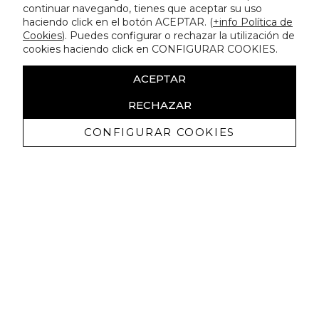
continuar navegando, tienes que aceptar su uso
haciendo click en el botón ACEPTAR. (
+info Política de
Cookies
). Puedes configurar o rechazar la utilización de
cookies haciendo click en CONFIGURAR COOKIES.
ACEPTAR
RECHAZAR
CONFIGURAR COOKIES
Receive exclusive promotions and
news
I authorize to receive commercial communications from Lola
Casademunt and confirm that I have read the
privacy policy
SIGN UP NOW