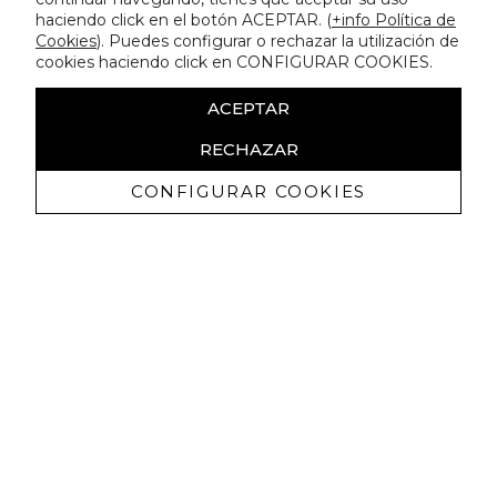
haciendo click en el botón ACEPTAR. (
+info Política de
Cookies
). Puedes configurar o rechazar la utilización de
cookies haciendo click en CONFIGURAR COOKIES.
ACEPTAR
RECHAZAR
CONFIGURAR COOKIES
Receive exclusive promotions and
news
I authorize to receive commercial communications from Lola
Casademunt and confirm that I have read the
privacy policy
SIGN UP NOW