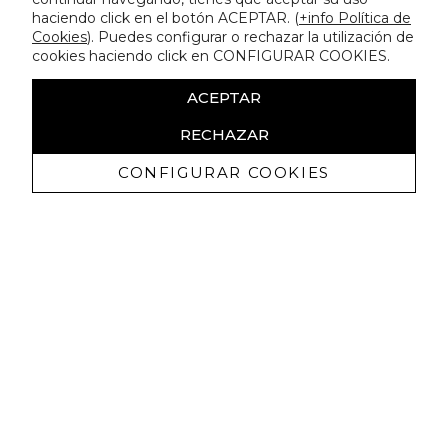
haciendo click en el botón ACEPTAR. (
+info Política de
Cookies
). Puedes configurar o rechazar la utilización de
cookies haciendo click en CONFIGURAR COOKIES.
ACEPTAR
RECHAZAR
CONFIGURAR COOKIES
Receive exclusive promotions and
news
I authorize to receive commercial communications from Lola
Casademunt and confirm that I have read the
privacy policy
SIGN UP NOW