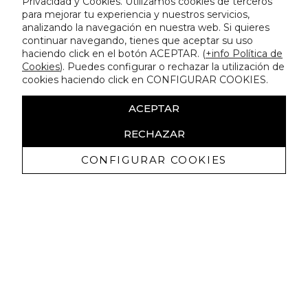
Privacidad y Cookies. Utilizamos cookies de terceros
para mejorar tu experiencia y nuestros servicios,
analizando la navegación en nuestra web. Si quieres
continuar navegando, tienes que aceptar su uso
haciendo click en el botón ACEPTAR. (
+info Política de
Cookies
). Puedes configurar o rechazar la utilización de
cookies haciendo click en CONFIGURAR COOKIES.
ACEPTAR
RECHAZAR
CONFIGURAR COOKIES
Receive exclusive promotions and
news
I authorize to receive commercial communications from Lola
Casademunt and confirm that I have read the
privacy policy