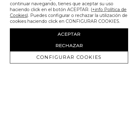
continuar navegando, tienes que aceptar su uso
haciendo click en el botón ACEPTAR. (
+info Política de
Cookies
). Puedes configurar o rechazar la utilización de
cookies haciendo click en CONFIGURAR COOKIES.
ACEPTAR
RECHAZAR
CONFIGURAR COOKIES
Receive exclusive promotions and
news
I authorize to receive commercial communications from Lola
Casademunt and confirm that I have read the
privacy policy
SIGN UP NOW