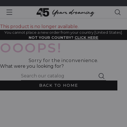
Sea
This product is no longer available.
You cannot place a new order from your country [United States].
NOT YOUR COUNTRY?
CLICK HERE
OOOPS!
Sorry for the inconvenience.
What were you looking for?
BACK TO HOME