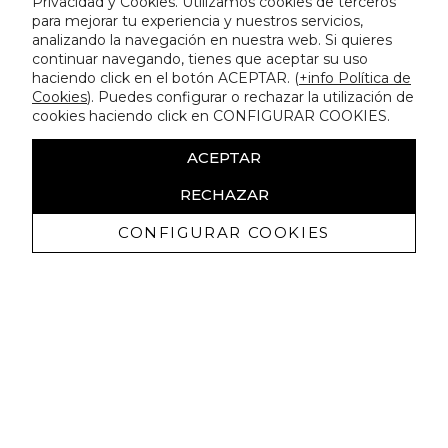
Privacidad y Cookies. Utilizamos cookies de terceros
para mejorar tu experiencia y nuestros servicios,
analizando la navegación en nuestra web. Si quieres
continuar navegando, tienes que aceptar su uso
haciendo click en el botón ACEPTAR. (
+info Política de
Cookies
). Puedes configurar o rechazar la utilización de
cookies haciendo click en CONFIGURAR COOKIES.
ACEPTAR
RECHAZAR
CONFIGURAR COOKIES
Receive exclusive promotions and
news
I authorize to receive commercial communications from Lola
Casademunt and confirm that I have read the
privacy policy