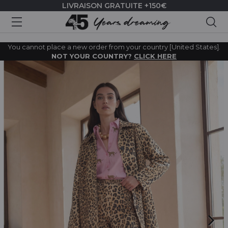
LIVRAISON GRATUITE +150€
Rec
You cannot place a new order from your country [United States].
NOT YOUR COUNTRY?
CLICK HERE