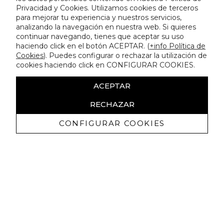
Privacidad y Cookies. Utilizamos cookies de terceros
para mejorar tu experiencia y nuestros servicios,
analizando la navegación en nuestra web. Si quieres
continuar navegando, tienes que aceptar su uso
haciendo click en el botón ACEPTAR. (
+info Política de
Cookies
). Puedes configurar o rechazar la utilización de
cookies haciendo click en CONFIGURAR COOKIES.
ACEPTAR
RECHAZAR
CONFIGURAR COOKIES
Recevez promotions exclusives et
nouveautés
J'autorise à recevoir des communications commerciales de
Lola Casademunt et confirme avoir lu la