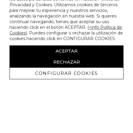
Privacidad y Cookies. Utilizamos cookies de terceros
para mejorar tu experiencia y nuestros servicios,
analizando la navegación en nuestra web. Si quieres
continuar navegando, tienes que aceptar su uso
haciendo click en el botón ACEPTAR. (
+info Política de
Cookies
). Puedes configurar o rechazar la utilización de
cookies haciendo click en CONFIGURAR COOKIES.
ACEPTAR
RECHAZAR
CONFIGURAR COOKIES
Recevez promotions exclusives et
nouveautés
J'autorise à recevoir des communications commerciales de
Lola Casademunt et confirme avoir lu la