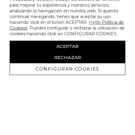
para mejorar tu experiencia y nuestros servicios,
analizando la navegación en nuestra web. Si quieres
continuar navegando, tienes que aceptar su uso
haciendo click en el botón ACEPTAR. (
+info Política de
Cookies
). Puedes configurar o rechazar la utilización de
cookies haciendo click en CONFIGURAR COOKIES.
ACEPTAR
RECHAZAR
CONFIGURAR COOKIES
Recevez promotions exclusives et
nouveautés
J'autorise à recevoir des communications commerciales de
Lola Casademunt et confirme avoir lu la
politique de confidentialité