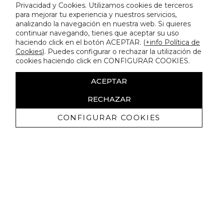
Privacidad y Cookies. Utilizamos cookies de terceros
para mejorar tu experiencia y nuestros servicios,
analizando la navegación en nuestra web. Si quieres
continuar navegando, tienes que aceptar su uso
haciendo click en el botón ACEPTAR. (
+info Política de
Cookies
). Puedes configurar o rechazar la utilización de
cookies haciendo click en CONFIGURAR COOKIES.
ACEPTAR
RECHAZAR
CONFIGURAR COOKIES
Recevez promotions exclusives et
nouveautés
J'autorise à recevoir des communications commerciales de
Lola Casademunt et confirme avoir lu la