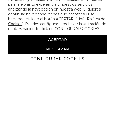
para mejorar tu experiencia y nuestros servicios,
analizando la navegación en nuestra web. Si quieres
continuar navegando, tienes que aceptar su uso
haciendo click en el botón ACEPTAR. (
+info Política de
Cookies
). Puedes configurar o rechazar la utilización de
cookies haciendo click en CONFIGURAR COOKIES.
ACEPTAR
RECHAZAR
CONFIGURAR COOKIES
Recevez promotions exclusives et
nouveautés
J'autorise à recevoir des communications commerciales de
Lola Casademunt et confirme avoir lu la
politique de confidentialité