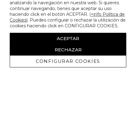
analizando la navegación en nuestra web. Si quieres
continuar navegando, tienes que aceptar su uso
haciendo click en el botón ACEPTAR. (
+info Política de
Cookies
). Puedes configurar o rechazar la utilización de
cookies haciendo click en CONFIGURAR COOKIES.
ACEPTAR
RECHAZAR
CONFIGURAR COOKIES
Recevez promotions exclusives et
nouveautés
J'autorise à recevoir des communications commerciales de
Lola Casademunt et confirme avoir lu la
politique de confidentialité