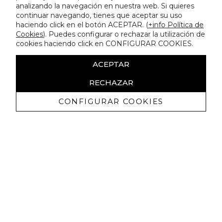
analizando la navegación en nuestra web. Si quieres
continuar navegando, tienes que aceptar su uso
haciendo click en el botón ACEPTAR. (
+info Política de
Cookies
). Puedes configurar o rechazar la utilización de
cookies haciendo click en CONFIGURAR COOKIES.
ACEPTAR
RECHAZAR
CONFIGURAR COOKIES
Recevez promotions exclusives et
nouveautés
J'autorise à recevoir des communications commerciales de
Lola Casademunt et confirme avoir lu la
politique de confidentialité