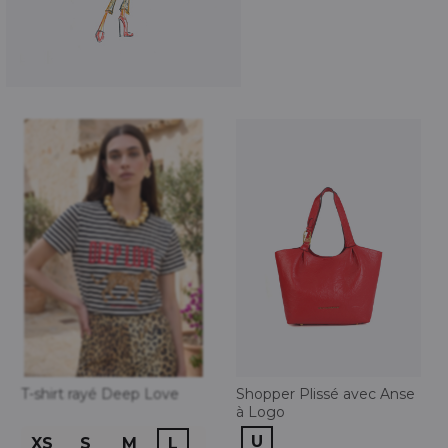
T-shirt rayé Deep Love
Shopper Plissé avec Anse
à Logo
U
XS
S
M
L