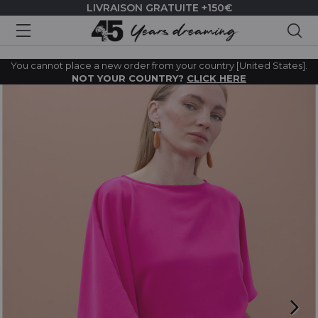
LIVRAISON GRATUITE +150€
Rec
You cannot place a new order from your country [United States].
NOT YOUR COUNTRY?
CLICK HERE