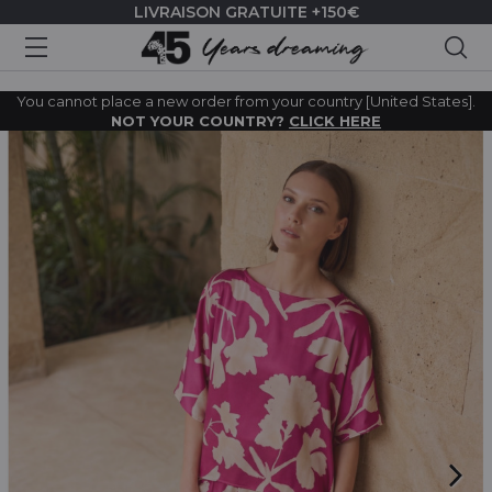
LIVRAISON GRATUITE +150€
Rec
You cannot place a new order from your country [United States].
NOT YOUR COUNTRY?
CLICK HERE