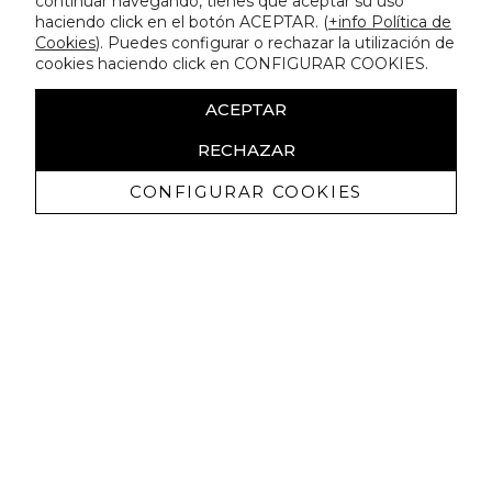
continuar navegando, tienes que aceptar su uso
haciendo click en el botón ACEPTAR. (
+info Política de
Cookies
). Puedes configurar o rechazar la utilización de
cookies haciendo click en CONFIGURAR COOKIES.
ACEPTAR
RECHAZAR
CONFIGURAR COOKIES
Recevez promotions exclusives et
nouveautés
J'autorise à recevoir des communications commerciales de
Lola Casademunt et confirme avoir lu la
politique de confidentialité
M'INSCRIRE