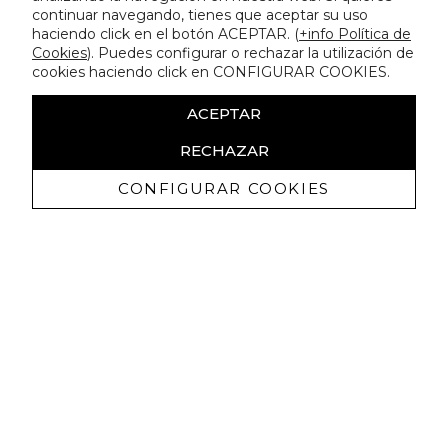
continuar navegando, tienes que aceptar su uso
haciendo click en el botón ACEPTAR. (
+info Política de
Cookies
). Puedes configurar o rechazar la utilización de
cookies haciendo click en CONFIGURAR COOKIES.
ACEPTAR
RECHAZAR
CONFIGURAR COOKIES
Recevez promotions exclusives et
nouveautés
J'autorise à recevoir des communications commerciales de
Lola Casademunt et confirme avoir lu la
politique de confidentialité