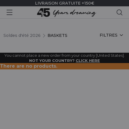
LIVRAISON GRATUITE +150€
Rec
BASKETS
FILTRES
Soldes d'été 2026
BASKETS
You cannot place a new order from your country [United States].
NOT YOUR COUNTRY?
CLICK HERE
There are no products.