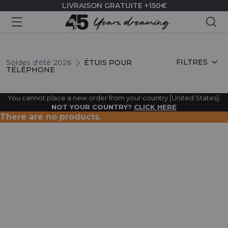
LIVRAISON GRATUITE +150€
Rec
ÉTUIS POUR TÉLÉPHONE
FILTRES
Soldes d'été 2026
ÉTUIS POUR
TÉLÉPHONE
You cannot place a new order from your country [United States].
NOT YOUR COUNTRY?
CLICK HERE
There are no products.