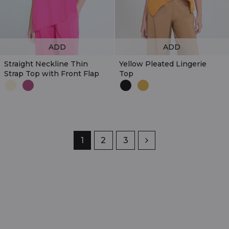
ADD
ADD
Straight Neckline Thin
Yellow Pleated Lingerie
Strap Top with Front Flap
Top
Page
1
Page
2
Page
3
Next