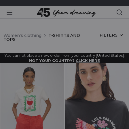
Sea
T-SHIRTS AND TOPS
FILTERS
Women's clothing
T-SHIRTS AND
TOPS
You cannot place a new order from your country [United States].
NOT YOUR COUNTRY?
CLICK HERE