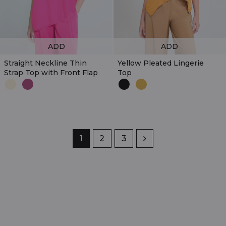
ADD
ADD
Straight Neckline Thin
Yellow Pleated Lingerie
Strap Top with Front Flap
Top
Page
1
Page
2
Page
3
Next