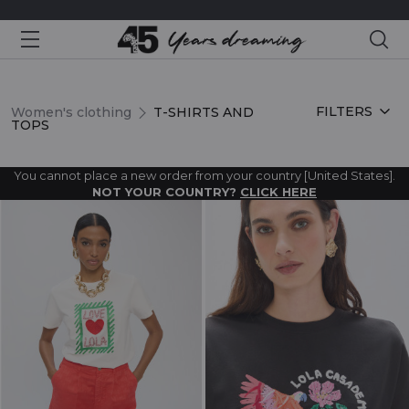
Sea
T-SHIRTS AND TOPS
FILTERS
Women's clothing
T-SHIRTS AND
TOPS
You cannot place a new order from your country [United States].
NOT YOUR COUNTRY?
CLICK HERE