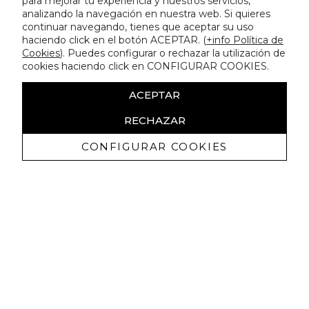
para mejorar tu experiencia y nuestros servicios,
analizando la navegación en nuestra web. Si quieres
continuar navegando, tienes que aceptar su uso
haciendo click en el botón ACEPTAR. (
+info Política de
Cookies
). Puedes configurar o rechazar la utilización de
cookies haciendo click en CONFIGURAR COOKIES.
ACEPTAR
RECHAZAR
CONFIGURAR COOKIES
Receive exclusive promotions and
news
I authorize to receive commercial communications from Lola
Casademunt and confirm that I have read the
privacy policy