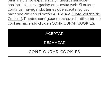
para mejorar tu experiencia y nuestros servicios,
analizando la navegación en nuestra web. Si quieres
continuar navegando, tienes que aceptar su uso
haciendo click en el botón ACEPTAR. (
+info Política de
Cookies
). Puedes configurar o rechazar la utilización de
cookies haciendo click en CONFIGURAR COOKIES.
ACEPTAR
RECHAZAR
CONFIGURAR COOKIES
Receive exclusive promotions and
news
I authorize to receive commercial communications from Lola
Casademunt and confirm that I have read the
privacy policy