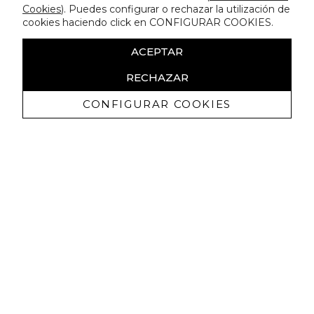
Cookies
). Puedes configurar o rechazar la utilización de
cookies haciendo click en CONFIGURAR COOKIES.
ACEPTAR
RECHAZAR
CONFIGURAR COOKIES
Receive exclusive promotions and
news
I authorize to receive commercial communications from Lola
Casademunt and confirm that I have read the
privacy policy
SIGN UP NOW
You may unsubscribe at any moment. For that purpose, please find our contact