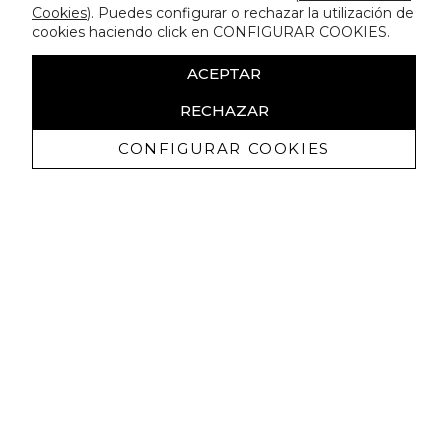
Cookies
). Puedes configurar o rechazar la utilización de
cookies haciendo click en CONFIGURAR COOKIES.
ACEPTAR
RECHAZAR
CONFIGURAR COOKIES
Receive exclusive promotions and
news
I authorize to receive commercial communications from Lola
Casademunt and confirm that I have read the
privacy policy
SIGN UP NOW
You may unsubscribe at any moment. For that purpose, please find our contact