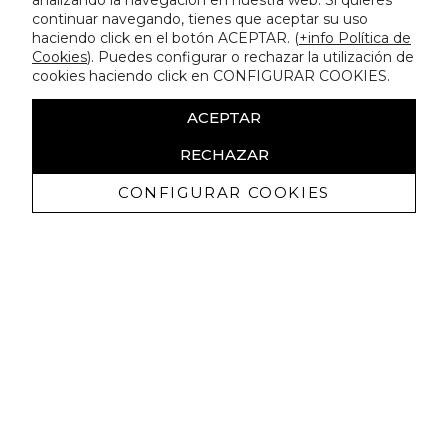
analizando la navegación en nuestra web. Si quieres
continuar navegando, tienes que aceptar su uso
haciendo click en el botón ACEPTAR. (
+info Política de
Cookies
). Puedes configurar o rechazar la utilización de
cookies haciendo click en CONFIGURAR COOKIES.
ACEPTAR
RECHAZAR
CONFIGURAR COOKIES
Receive exclusive promotions and
news
I authorize to receive commercial communications from Lola
Casademunt and confirm that I have read the
privacy policy