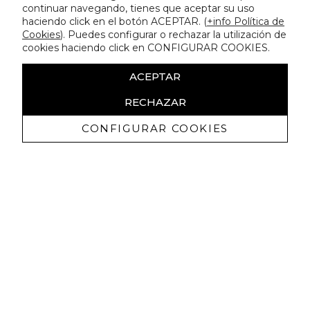
continuar navegando, tienes que aceptar su uso
haciendo click en el botón ACEPTAR. (
+info Política de
Cookies
). Puedes configurar o rechazar la utilización de
cookies haciendo click en CONFIGURAR COOKIES.
ACEPTAR
RECHAZAR
CONFIGURAR COOKIES
Receive exclusive promotions and
news
I authorize to receive commercial communications from Lola
Casademunt and confirm that I have read the
privacy policy
SIGN UP NOW