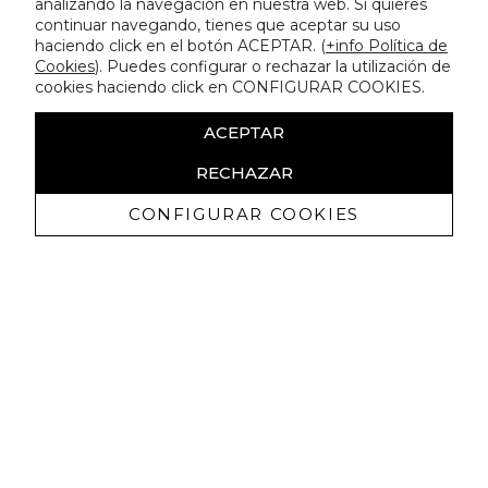
analizando la navegación en nuestra web. Si quieres
continuar navegando, tienes que aceptar su uso
haciendo click en el botón ACEPTAR. (
+info Política de
Cookies
). Puedes configurar o rechazar la utilización de
cookies haciendo click en CONFIGURAR COOKIES.
ACEPTAR
RECHAZAR
CONFIGURAR COOKIES
Receive exclusive promotions and
news
I authorize to receive commercial communications from Lola
Casademunt and confirm that I have read the
privacy policy