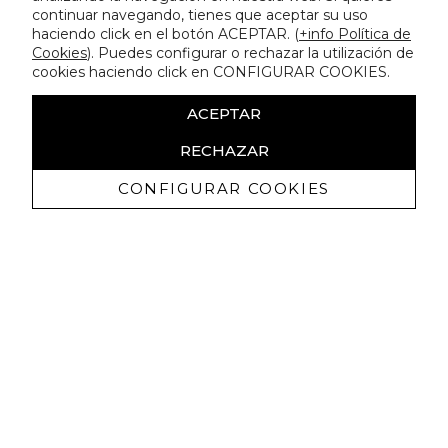
continuar navegando, tienes que aceptar su uso
haciendo click en el botón ACEPTAR. (
+info Política de
Cookies
). Puedes configurar o rechazar la utilización de
cookies haciendo click en CONFIGURAR COOKIES.
ACEPTAR
RECHAZAR
CONFIGURAR COOKIES
Receive exclusive promotions and
news
I authorize to receive commercial communications from Lola
Casademunt and confirm that I have read the
privacy policy
SIGN UP NOW