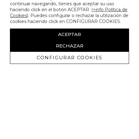
continuar navegando, tienes que aceptar su uso
haciendo click en el botón ACEPTAR. (
+info Política de
Cookies
). Puedes configurar o rechazar la utilización de
cookies haciendo click en CONFIGURAR COOKIES.
ACEPTAR
RECHAZAR
CONFIGURAR COOKIES
Receive exclusive promotions and
news
I authorize to receive commercial communications from Lola
Casademunt and confirm that I have read the
privacy policy
SIGN UP NOW