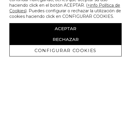
haciendo click en el botón ACEPTAR. (
+info Política de
Cookies
). Puedes configurar o rechazar la utilización de
cookies haciendo click en CONFIGURAR COOKIES.
ACEPTAR
RECHAZAR
CONFIGURAR COOKIES
Receive exclusive promotions and
news
I authorize to receive commercial communications from Lola
Casademunt and confirm that I have read the
privacy policy
SIGN UP NOW