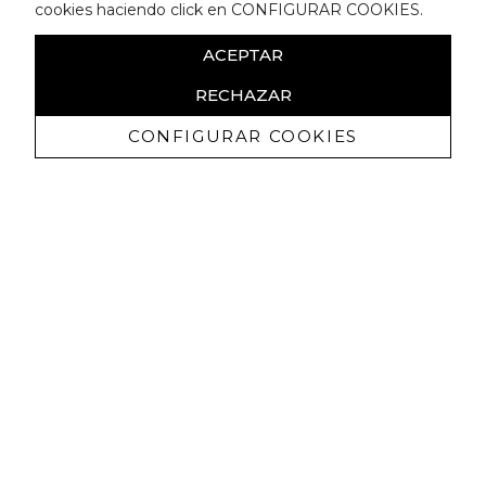
cookies haciendo click en CONFIGURAR COOKIES.
ACEPTAR
RECHAZAR
CONFIGURAR COOKIES
Receive exclusive promotions and
news
I authorize to receive commercial communications from Lola
Casademunt and confirm that I have read the
privacy policy
SIGN UP NOW
You may unsubscribe at any moment. For that purpose, please find our contact
info in the legal notice.