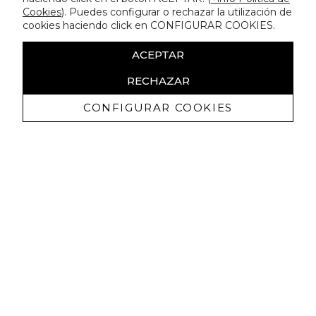
Cookies
). Puedes configurar o rechazar la utilización de
cookies haciendo click en CONFIGURAR COOKIES.
ACEPTAR
RECHAZAR
CONFIGURAR COOKIES
Receive exclusive promotions and
news
I authorize to receive commercial communications from Lola
Casademunt and confirm that I have read the
privacy policy
SIGN UP NOW
You may unsubscribe at any moment. For that purpose, please find our contact