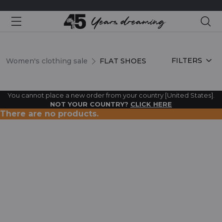
Sea
FLAT SHOES
FILTERS
Women's clothing sale
FLAT SHOES
You cannot place a new order from your country [United States].
NOT YOUR COUNTRY?
CLICK HERE
There are no products.