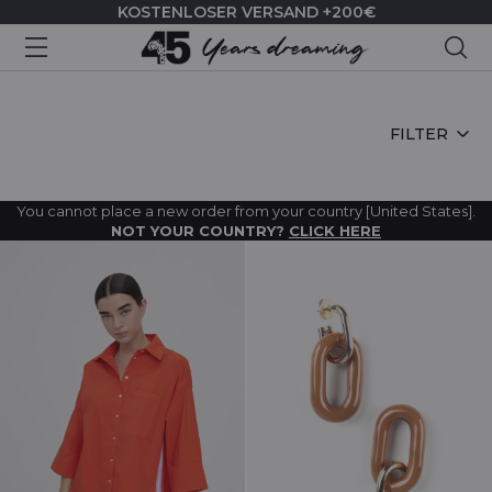
KOSTENLOSER VERSAND +200€
Suc
HOME
FILTER
You cannot place a new order from your country [United States].
NOT YOUR COUNTRY?
CLICK HERE