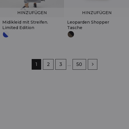
HINZUFÜGEN
HINZUFÜGEN
Midikleid mit Streifen.
Leoparden Shopper
Limited Edition
Tasche
Seite
1
Seite
2
Seite
3
…
Seite
50
Weiter